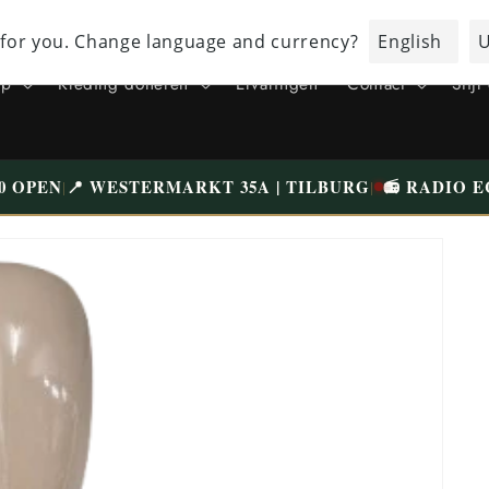
BEZOEK ONZE UNIEKE WINKEL IN TILBURG WESTERMARKT | GRATIS
PARKEREN
op
Kleding doneren
Ervaringen
Contact
Stijl
0 OPEN
📍 WESTERMARKT 35A | TILBURG
📻 RADIO E
|
|