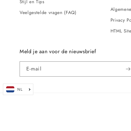
Stijl en Tips
Algemene
Veelgestelde vragen (FAQ)
Privacy Po
HTML Sit
Meld je aan voor de nieuwsbrief
E‑mail
Land/regio
Nederland | EUR €