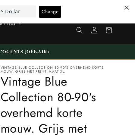
T
Nederlands
a
a
 en Tips
Winkelwagen
Inloggen
l
COGENTS (OFF-AIR)
VINTAGE BLUE COLLECTION 80-90'S OVERHEMD KORTE
MOUW. GRIJS MET PRINT. MAAT XL.
Vintage Blue
Collection 80-90's
overhemd korte
mouw. Grijs met