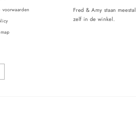
Fred & Amy staan meesta
 voorwaarden
zelf in de winkel.
licy
emap
Betaalmethoden