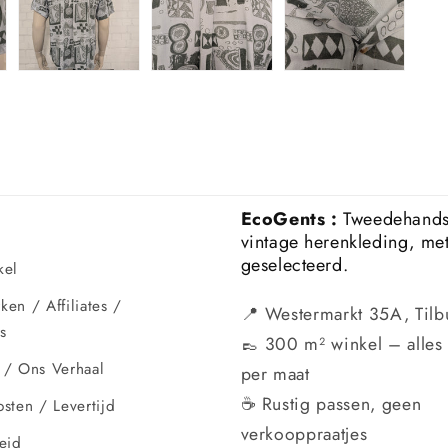
EcoGents :
Tweedehand
vintage herenkleding, me
geselecteerd.
kel
en / Affiliates /
📍 Westermarkt 35A, Tilb
s
👞 300 m² winkel – alles 
 / Ons Verhaal
per maat
☕ Rustig passen, geen
sten / Levertijd
verkooppraatjes
eid