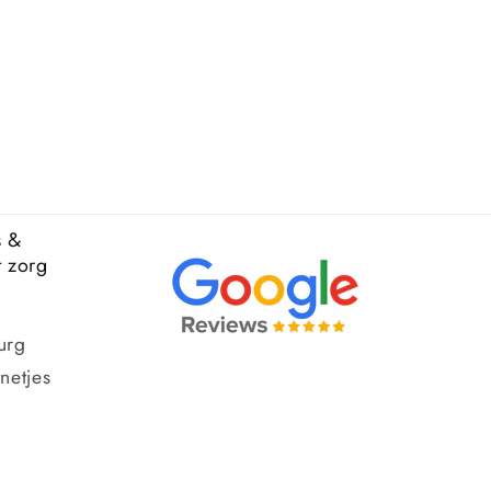
s &
t zorg
urg
netjes