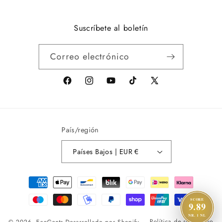
Suscríbete al boletín
Correo electrónico
facebook
Instagram
youtube
tiktok
X
(anteriormente
Twitter)
País/región
Países Bajos | EUR €
Métodos
de
SCORE
pago
9.89
NR. 1 NL
Política de reembolso
© 2026,
EcoGents
Desarrollado por Shopify