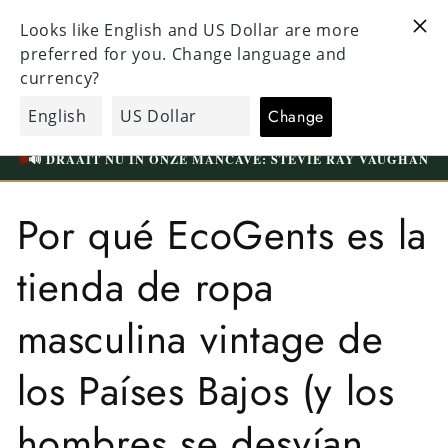
Directo al
VISITE NUESTRA TIENDA ÚNICA EN TILBURG
contenido
WESTERMARKT | APARCAMIENTO GRATUITO
carrito
EcoGents
de
compras
🟢
VANDAAG OPEN TOT 17:00
📍 WESTERMARKT 35A | TILBURG
🔊 DRAAIT NU IN ONZE MANCAVE: STEVIE RAY VAUGHAN
Por qué EcoGents es la
tienda de ropa
masculina vintage de
los Países Bajos (y los
hombres se desvían