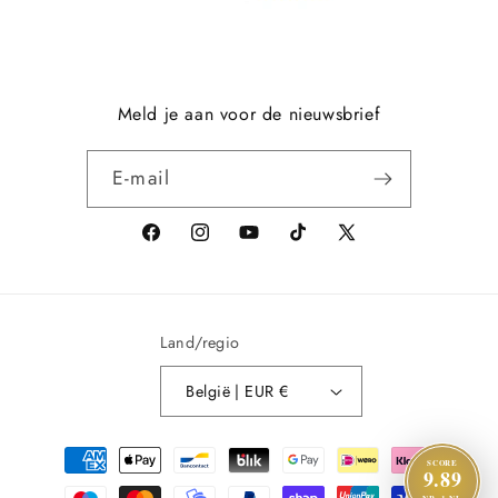
Meld je aan voor de nieuwsbrief
E‑mail
Facebook
Instagram
YouTube
TikTok
X
(voorheen
Twitter)
Land/regio
België | EUR €
Betaalmethoden
SCORE
9.89
NR. 1 NL