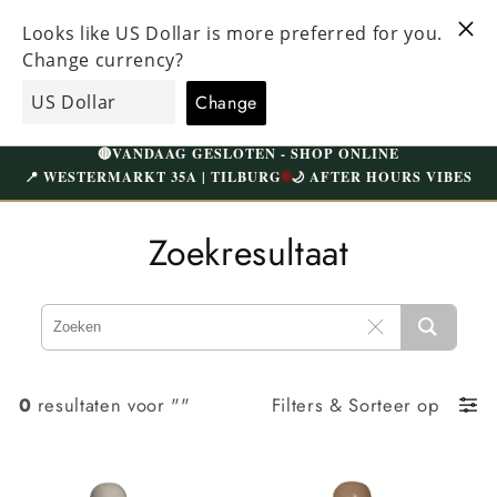
Meteen
KEN EN
naar de
BEZOEK ONZE UNIEKE WINKEL IN TILBURG
N BOVEN
content
WESTERMARKT | GRATIS PARKEREN
EcoGents
Winkelwagen
🔴
VANDAAG GESLOTEN - SHOP ONLINE
📍 WESTERMARKT 35A | TILBURG
🌙 AFTER HOURS VIBES
Zoekresultaat
0
resultaten voor ""
Filters
&
Sorteer op