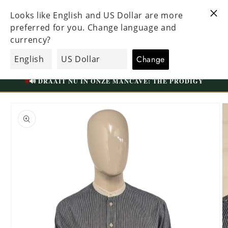
Directo al
ENTE
VISITE NUESTRA TIENDA ÚNICA EN TILBURG
contenido
RATIS A
WESTERMARKT | APARCAMIENTO GRATUITO
carrito
EcoGents
de
compras
🟢
VANDAAG OPEN TOT 17:30
📍 WESTERMARKT 35A | TILBURG
🔊 DRAAIT NU IN ONZE MANCAVE: THE PRODIGY
Ir
directamente
a la
información
del producto