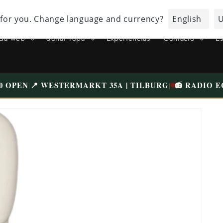
VISITE NUESTRA TIENDA ÚNICA EN TILBURG WESTERMARKT |
APARCAMIENTO GRATUITO
nda web
donar ropa
Experiencias
Contacto
Es
0 OPEN
📍 WESTERMARKT 35A | TILBURG
📻 RADIO E
|
|