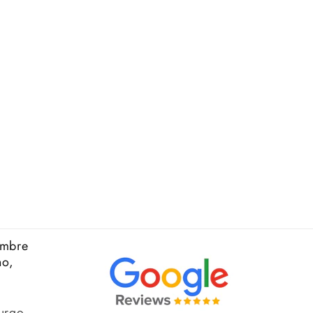
ombre
no,
urgo