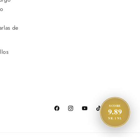
do
arlas de
llos
SCORE
9.89
facebook
Instagram
youtube
tiktok
X
NR. 1 NL
(anteriorment
Twitter)