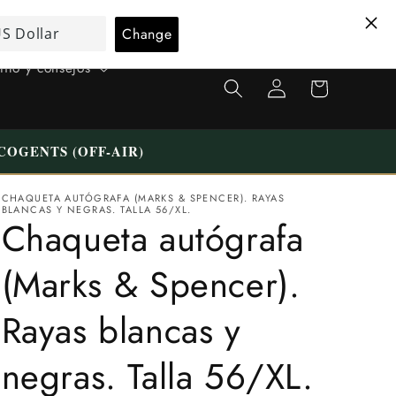
I
Español
d
carrito
i
tilo y consejos
Iniciar
de
o
sesión
compras
m
a
COGENTS (OFF-AIR)
CHAQUETA AUTÓGRAFA (MARKS & SPENCER). RAYAS
BLANCAS Y NEGRAS. TALLA 56/XL.
Chaqueta autógrafa
(Marks & Spencer).
Rayas blancas y
negras. Talla 56/XL.