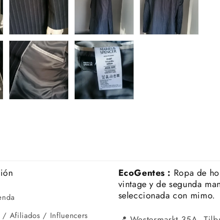
ción
EcoGentes :
Ropa de h
vintage y de segunda ma
seleccionada con mimo.
ienda
 / Afiliados / Influencers
📍 Westermarkt 35A, Tilb