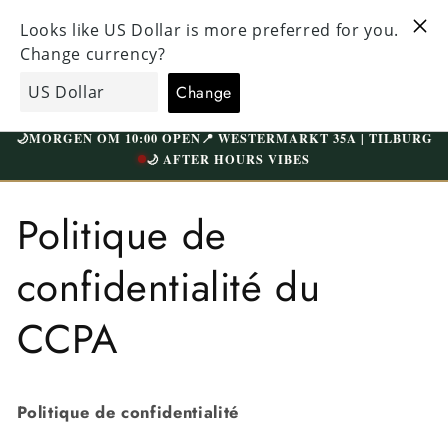
Directement
USEMENT
VISITEZ NOTRE MAGASIN UNIQUE À TILBOURG
au contenu
ATUITE À
WESTERMARKT | PARKING GRATUIT
EcoGents
Panier
🌙
MORGEN OM 10:00 OPEN
📍 WESTERMARKT 35A | TILBURG
🌙 AFTER HOURS VIBES
Politique de
confidentialité du
CCPA
Politique de confidentialité