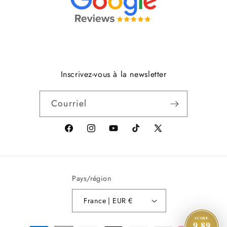
Inscrivez-vous à la newsletter
Courriel
Facebook
Instagram
YouTube
Tik
X
Tok
(anciennement
Twitter)
Pays/région
France | EUR €
SCORE
9.89