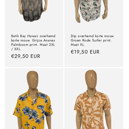
Batik Bay Hawaii overhemd
Dip overhemd korte mouw.
korte mouw. Grijze Ananas
Groen Rode Surfer print.
Palmboom print. Maat 2XL
Maat XL.
/ XXL.
precio
€19,50 EUR
precio
€29,50 EUR
normal
normal