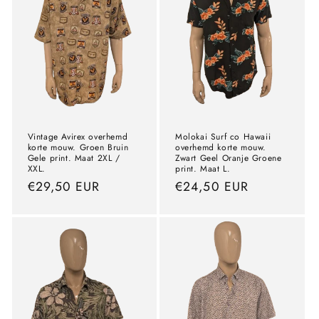
Vintage Avirex overhemd
Molokai Surf co Hawaii
korte mouw. Groen Bruin
overhemd korte mouw.
Gele print. Maat 2XL /
Zwart Geel Oranje Groene
XXL.
print. Maat L.
precio
€29,50 EUR
precio
€24,50 EUR
normal
normal