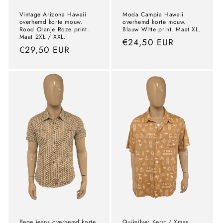
Vintage Arizona Hawaii
Moda Campia Hawaii
overhemd korte mouw.
overhemd korte mouw.
Rood Oranje Roze print.
Blauw Witte print. Maat XL.
Maat 2XL / XXL.
precio
€24,50 EUR
precio
€29,50 EUR
normal
normal
Pepe jeans overhemd korte
Quiksilver Kerst / Xmas