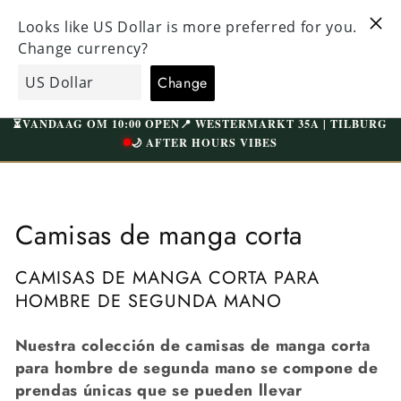
Directo al
ENTE
VISITE NUESTRA TIENDA ÚNICA EN TILBURG
contenido
RATIS A
WESTERMARKT | APARCAMIENTO GRATUITO
carrito
EcoGents
de
compras
⏳
VANDAAG OM 10:00 OPEN
📍 WESTERMARKT 35A | TILBURG
🌙 AFTER HOURS VIBES
C
Camisas de manga corta
o
CAMISAS DE MANGA CORTA PARA
l
HOMBRE DE SEGUNDA MANO
e
Nuestra colección de camisas de manga corta
c
para hombre de segunda mano se compone de
prendas únicas que se pueden llevar