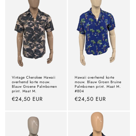
Vintage Cherokee Hawaii
Hawaii overhemd korte
overhemd korte mouw.
mouw. Blauw Groen Bruine
Blauw Groene Palmbomen
Palmbomen print. Maat M.
print. Maat M.
#804
precio
€24,50 EUR
precio
€24,50 EUR
normal
normal