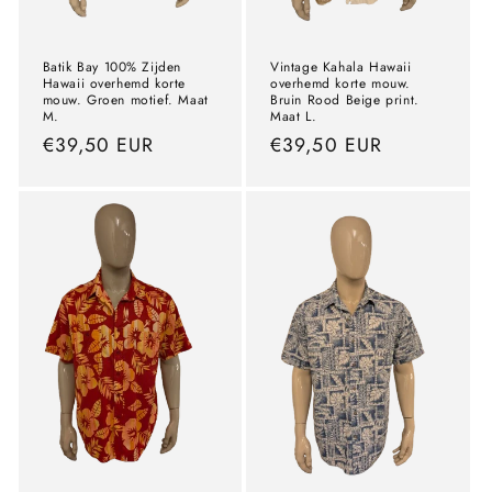
Batik Bay 100% Zijden
Vintage Kahala Hawaii
Hawaii overhemd korte
overhemd korte mouw.
mouw. Groen motief. Maat
Bruin Rood Beige print.
M.
Maat L.
precio
€39,50 EUR
precio
€39,50 EUR
normal
normal