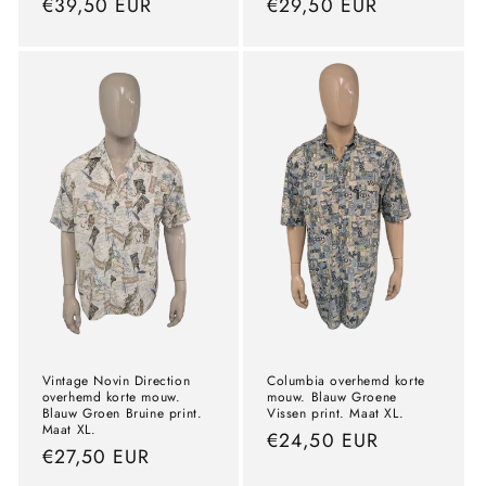
precio
€39,50 EUR
precio
€29,50 EUR
normal
normal
Vintage Novin Direction
Columbia overhemd korte
overhemd korte mouw.
mouw. Blauw Groene
Blauw Groen Bruine print.
Vissen print. Maat XL.
Maat XL.
precio
€24,50 EUR
precio
€27,50 EUR
normal
normal