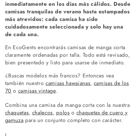
c
inmediatamente en los días más cálidos. Desde
camisas tranquilas de verano hasta estampados
i
más atrevidos: cada camisa ha sido
ó
cuidadosamente seleccionada y solo hay una
de cada una.
n
:
En EcoGents encontrarás camisas de manga corta
claramente ordenadas por talla. Todo está revisado,
bien presentado y listo para usarse de inmediato.
¿Buscas modelos más francos? Entonces vea
también nuestro
camisas hawaianas
,
camisas de los
70
o
camisas vintage
.
Combina una camisa de manga corta con la nuestra
chaquetas
,
chalecos
,
polos
o
chaquetas de cuero y
gamuza
para un conjunto completo con carácter.