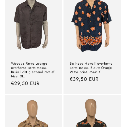
Woody's Retro Lounge
Bullhead Hawaii overhemd
overhemd korte mouw.
korte mouw. Blauw Oranje
Bruin licht glanzend motief.
Witte print. Maat XL.
Maat XL.
precio
€39,50 EUR
precio
€29,50 EUR
normal
normal