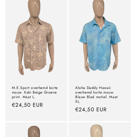
M.E.Sport overhemd korte
Aloha Daddy Hawaii
mouw. Kaki Beige Groene
overhemd korte mouw.
print. Maat L.
Blauw Blad motief. Maat
XL.
precio
€24,50 EUR
precio
€24,50 EUR
normal
normal