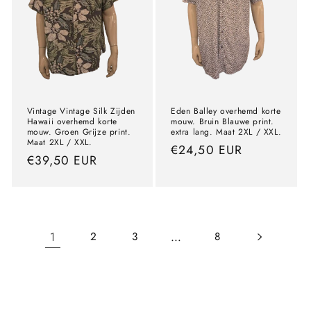
Vintage Vintage Silk Zijden
Eden Balley overhemd korte
Hawaii overhemd korte
mouw. Bruin Blauwe print.
mouw. Groen Grijze print.
extra lang. Maat 2XL / XXL.
Maat 2XL / XXL.
precio
€24,50 EUR
precio
€39,50 EUR
normal
normal
1
…
2
3
8