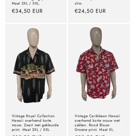
Maat 2XL / XXL.
slim.
precio
€34,50 EUR
precio
€24,50 EUR
normal
normal
Vintage Royal Collection
Vintage Caribbean Hawaii
Hawaii overhemd korte
overhemd korte mouw met
mouw. Zwart met gekleurde
zakken. Rood Blauw
print. Maat 2XL / XXL.
Groene print. Maat XL.