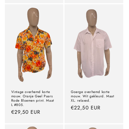
Vintage overhemd korte
Goerge overhemd korte
mouw. Oranje Geel Paars
mouw. Wit gekleurd. Maat
Rode Bloemen print. Maat
XL. relaxed.
L #805.
precio
€22,50 EUR
precio
€29,50 EUR
normal
normal