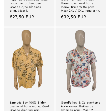
mouw met drukknopen.
Hawaii overhemd korte
Groen Grijze Bloemen
mouw. Bruin Witte print.
print. Maat L.
Maat 2XL / XXL. regular fit.
precio
€27,50 EUR
precio
€39,50 EUR
normal
normal
Barmuda Bay 100% Zijden
Goodfellow & Co overhemd
overhemd korte mouw. Geel
korte mouw. Gekleurde
Groene vliegtuig print.
Bloemen print. Maat M.