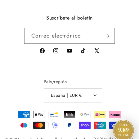
Suscríbete al boletín
Correo electrónico
facebook
Instagram
youtube
tiktok
X
(anteriormente
Twitter)
País/región
España | EUR €
Métodos
de
SCORE
pago
9.89
NR. 1 NL