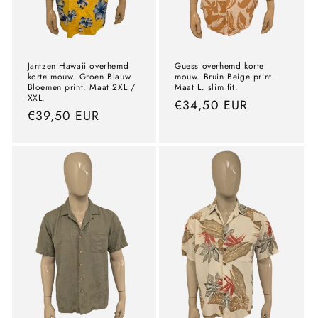
Jantzen Hawaii overhemd
Guess overhemd korte
korte mouw. Groen Blauw
mouw. Bruin Beige print.
Bloemen print. Maat 2XL /
Maat L. slim fit.
XXL.
precio
€34,50 EUR
precio
€39,50 EUR
normal
normal