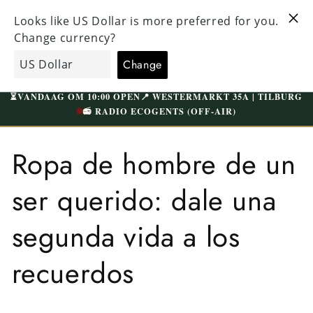
Directo al
TODA LA ROPA HA SIDO CUIDADOSAMENTE
contenido
COMPROBADA Y BIEN LAVADA | ENVÍO GRATIS A
PARTIR DE 75€ (NL)
carrito
EcoGents
de
compras
⏳
VANDAAG OM 10:00 OPEN
📍 WESTERMARKT 35A | TILBURG
📻 RADIO ECOGENTS (OFF-AIR)
Ropa de hombre de un
ser querido: dale una
segunda vida a los
recuerdos