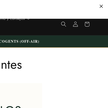
VISITE NUESTRA TIENDA ÚNICA EN TILBURG WESTERMARKT |
APARCAMIENTO GRATUITO
carrito
tilo y consejos
Iniciar
de
sesión
compras
COGENTS (OFF-AIR)
entes