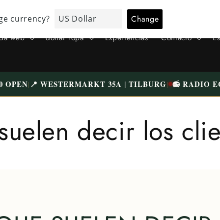
TODA LA ROPA HA SIDO CUIDADOSAMENTE COMPROBADA Y
BIEN LAVADA | ENVÍO GRATIS A PARTIR DE 75€ (NL)
nda web
donar ropa
Experiencias
Contacto
Es
0 OPEN
📍 WESTERMARKT 35A | TILBURG
📻 RADIO E
|
|
suelen decir los cli