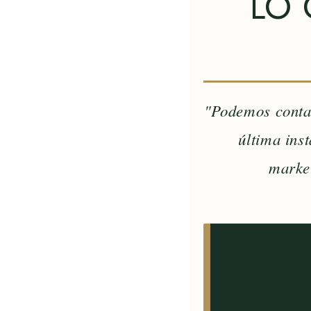
LO 
"Podemos contar
última ins
market