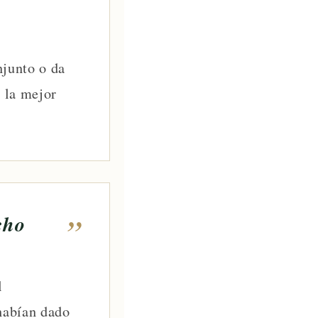
njunto o da
s la mejor
cho
l
 habían dado