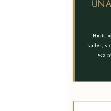
UNA
Hasta a
valles, s
vez n