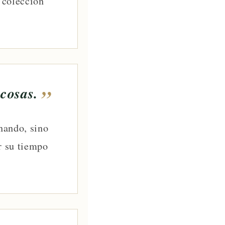
a colección
 cosas.
nando, sino
r su tiempo