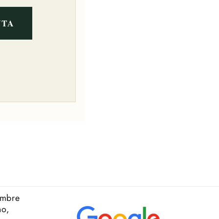
UTA
ombre
no,