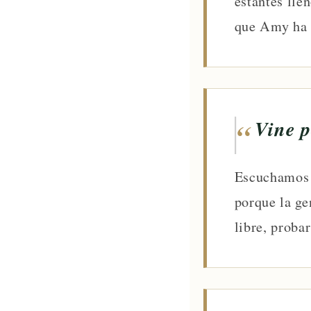
estantes lle
que Amy ha 
Vine p
Escuchamos e
porque la ge
libre, proba