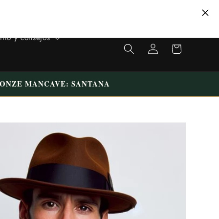
VISITE NUESTRA TIENDA ÚNICA EN TILBURG WESTERMARKT |
APARCAMIENTO GRATUITO
carrito
tilo y consejos
Iniciar
de
sesión
compras
N ONZE MANCAVE: SANTANA