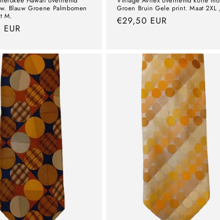
Cherokee Hawaii overhemd
Vintage Avirex overhemd korte m
uw. Blauw Groene Palmbomen
Groen Bruin Gele print. Maat 2XL 
at M.
precio
€29,50 EUR
0 EUR
normal