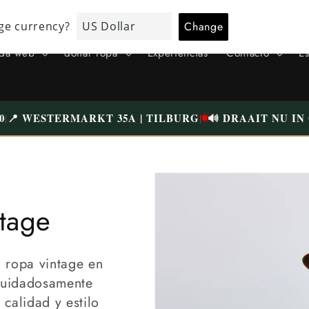
TODA LA ROPA HA SIDO CUIDADOSAMENTE COMPROBADA Y
BIEN LAVADA | ENVÍO GRATIS A PARTIR DE 75€ (NL)
nda web
donar ropa
Experiencias
Contacto
Es
0
📍 WESTERMARKT 35A | TILBURG
🔊 DRAAIT NU I
|
|
ntage
 ropa vintage en
cuidadosamente
 calidad y estilo