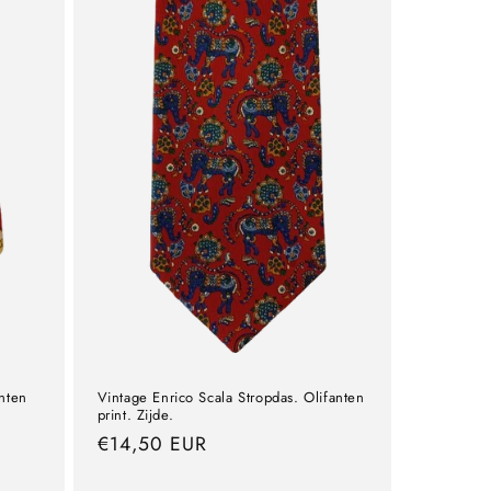
anten
Vintage Enrico Scala Stropdas. Olifanten
print. Zijde.
precio
€14,50 EUR
normal