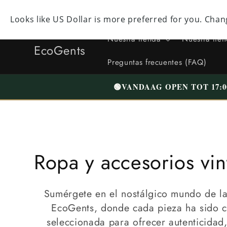
Directo al
contenido
facebook
Instagram
youtube
tiktok
X
(anteriormente
Nuestra tienda
Nuestra tie
Twitter)
EcoGents
Preguntas frecuentes (FAQ)
🟢
VANDAAG OPEN TOT 17:0
C
Ropa y accesorios vi
o
Sumérgete en el nostálgico mundo de la
l
EcoGents, donde cada pieza ha sido 
seleccionada para ofrecer autenticidad,