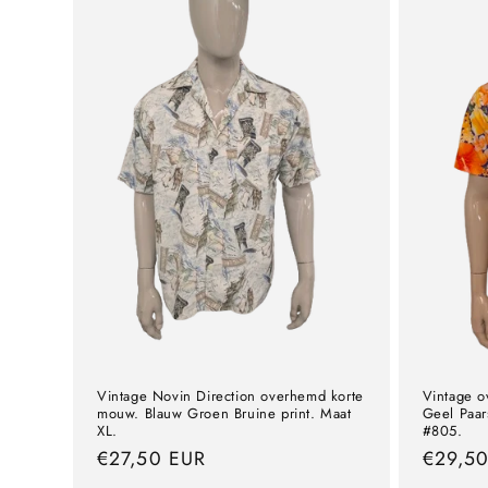
Vintage Novin Direction overhemd korte
Vintage o
mouw. Blauw Groen Bruine print. Maat
Geel Paar
XL.
#805.
precio
€27,50 EUR
precio
€29,5
normal
normal