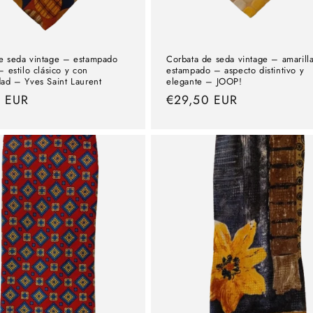
e seda vintage – estampado
Corbata de seda vintage – amarill
– estilo clásico y con
estampado – aspecto distintivo y
dad – Yves Saint Laurent
elegante – JOOP!
0 EUR
precio
€29,50 EUR
normal