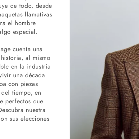
luye de todo, desde
haquetas llamativas
ara el hombre
lgo especial.
tage cuenta una
 historia, al mismo
le en la industria
vivir una década
opa con piezas
 del tiempo, en
ge perfectos que
 Descubra nuestra
con sus elecciones