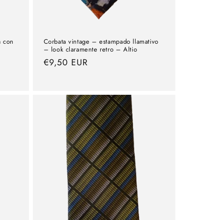
a con
Corbata vintage – estampado llamativo
– look claramente retro – Altio
precio
€9,50 EUR
normal