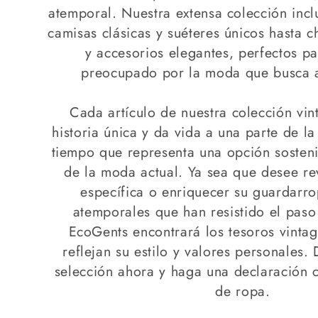
e
atemporal. Nuestra extensa colección inc
camisas clásicas y suéteres únicos hasta c
c
y accesorios elegantes, perfectos p
preocupado por la moda que busca a
c
Cada artículo de nuestra colección vin
i
historia única y da vida a una parte de la
tiempo que representa una opción sostenib
ó
de la moda actual. Ya sea que desee re
específica o enriquecer su guardarr
n
atemporales que han resistido el paso
:
EcoGents encontrará los tesoros vinta
reflejan su estilo y valores personales.
selección ahora y haga una declaración 
de ropa.