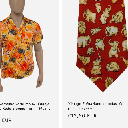
Vintage E.Graziano stropdas. Olif
verhemd korte mouw. Oranje
print. Polyester
s Rode Bloemen print. Maat L
precio
€12,50 EUR
0 EUR
normal