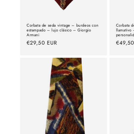
Corbata de seda vintage – burdeos con
Corbata d
estampado – lujo clásico – Giorgio
llamativo 
Armani
personali
precio
€29,50 EUR
precio
€49,5
normal
normal