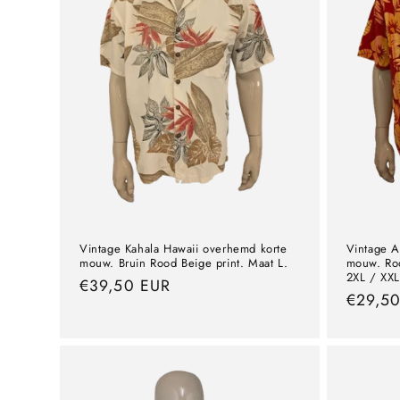
Vintage Kahala Hawaii overhemd korte
Vintage A
mouw. Bruin Rood Beige print. Maat L.
mouw. Roo
2XL / XXL
precio
€39,50 EUR
precio
€29,5
normal
normal