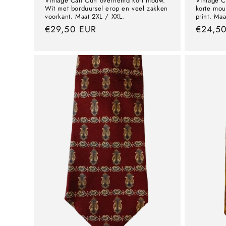
Vintage Can Cun overhemd kort mouw.
Vintage 
Wit met borduursel erop en veel zakken
korte mo
voorkant. Maat 2XL / XXL.
print. Ma
precio
€29,50 EUR
precio
€24,5
normal
normal