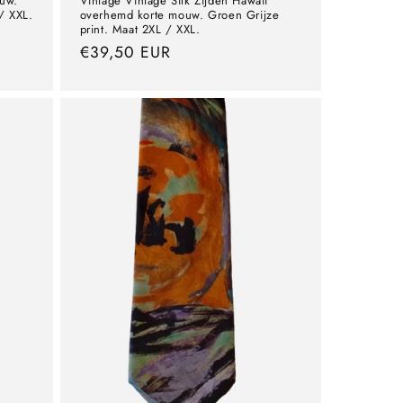
ouw.
Vintage Vintage Silk Zijden Hawaii
/ XXL.
overhemd korte mouw. Groen Grijze
print. Maat 2XL / XXL.
precio
€39,50 EUR
normal