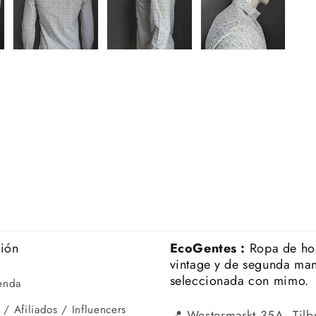
ción
EcoGentes :
Ropa de h
vintage y de segunda ma
seleccionada con mimo.
ienda
 / Afiliados / Influencers
📍 Westermarkt 35A, Tilb