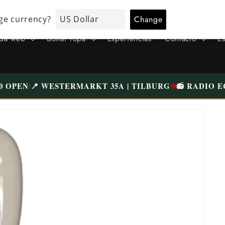
VISITE NUESTRA TIENDA ÚNICA EN TILBURG WESTERMARKT |
APARCAMIENTO GRATUITO
nda web
donar ropa
Experiencias
Contacto
Es
0 OPEN
📍 WESTERMARKT 35A | TILBURG
📻 RADIO E
|
|