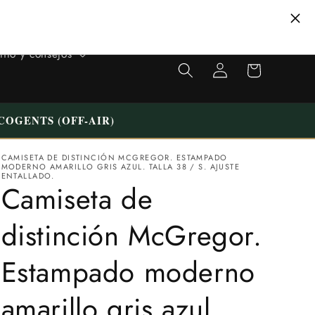
carrito
tilo y consejos
Iniciar
de
sesión
compras
COGENTS (OFF-AIR)
CAMISETA DE DISTINCIÓN MCGREGOR. ESTAMPADO
MODERNO AMARILLO GRIS AZUL. TALLA 38 / S. AJUSTE
ENTALLADO.
Camiseta de
distinción McGregor.
Estampado moderno
amarillo gris azul.