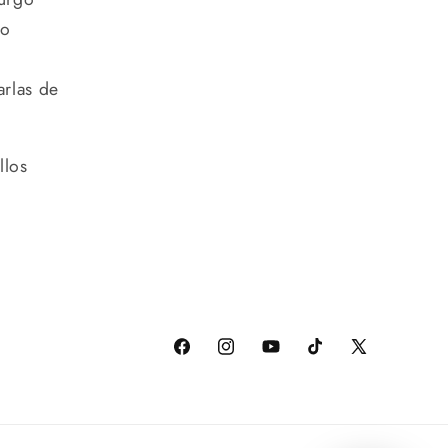
do
arlas de
llos
facebook
Instagram
youtube
tiktok
X
(anteriorment
Twitter)