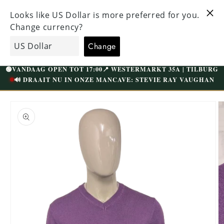
Directo al
ENTE
VISITE NUESTRA TIENDA ÚNICA EN TILBURG
contenido
RATIS A
WESTERMARKT | APARCAMIENTO GRATUITO
carrito
EcoGents
de
compras
🟢
VANDAAG OPEN TOT 17:00
📍 WESTERMARKT 35A | TILBURG
🔊 DRAAIT NU IN ONZE MANCAVE: STEVIE RAY VAUGHAN
Ir
directamente
a la
información
del producto