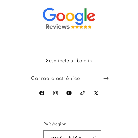
Suscríbete al boletín
Correo electrónico
facebook
Instagram
youtube
tiktok
X
(anteriormente
Twitter)
País/región
España | EUR €