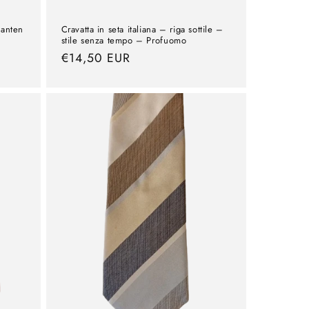
fanten
Cravatta in seta italiana – riga sottile –
stile senza tempo – Profuomo
Prezzo
€14,50 EUR
normale