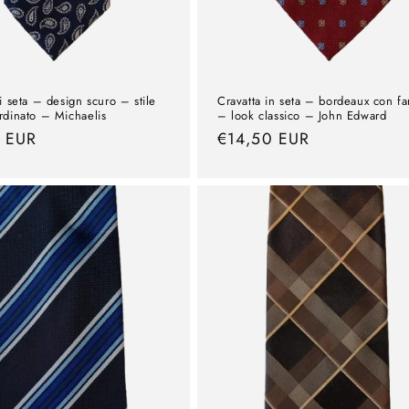
i seta – design scuro – stile
Cravatta in seta – bordeaux con fa
rdinato – Michaelis
– look classico – John Edward
0 EUR
Prezzo
€14,50 EUR
e
normale