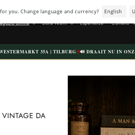
TUTTO L'INDUMENTI È STATO CONTROLLATO ATTENTAMENTE E BEN
LAVATO | SPEDIZIONE GRATUITA SOPRA 75 € (NL)
negozio online
Dona vestiti
Esperienze
Contatto
 WESTERMARKT 35A | TILBURG
🔊 DRAAIT NU IN O
|
 VINTAGE DA