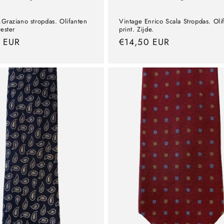
.Graziano stropdas. Olifanten
Vintage Enrico Scala Stropdas. Oli
yester
print. Zijde.
0 EUR
Prezzo
€14,50 EUR
e
normale