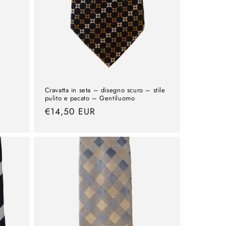
Cravatta in seta – disegno scuro – stile
pulito e pacato – Gentiluomo
Prezzo
€14,50 EUR
normale