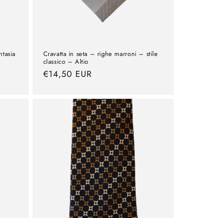
ntasia
Cravatta in seta – righe marroni – stile
classico – Altio
Prezzo
€14,50 EUR
normale