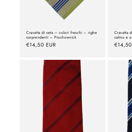
Cravatta di seta – colori freschi – righe
Cravatta d
sorprendenti – Prochownick
calmo e o
Prezzo
€14,50 EUR
Prezzo
€14,5
normale
normal