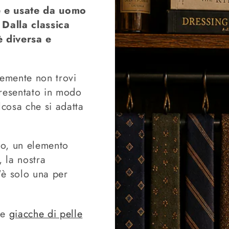
ge e usate da uomo
 Dalla classica
è diversa e
cemente non trovi
presentato in modo
lcosa che si adatta
ro, un elemento
, la nostra
'è solo una per
e
giacche di pelle