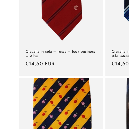
Cravatta in seta – rossa – look business
Cravatta 
– Altio
stile intr
Prezzo
€14,50 EUR
Prezzo
€14,5
normale
normal