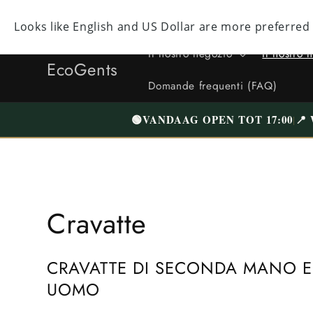
Direttamente
al contenuto
Facebook
Instagram
YouTube
TikTok
X
(ex
Il nostro negozio
Il nostro 
Twitter)
EcoGents
Domande frequenti (FAQ)
🟢
VANDAAG OPEN TOT 17:00
📍
|
R
Cravatte
a
CRAVATTE DI SECONDA MANO E
c
UOMO