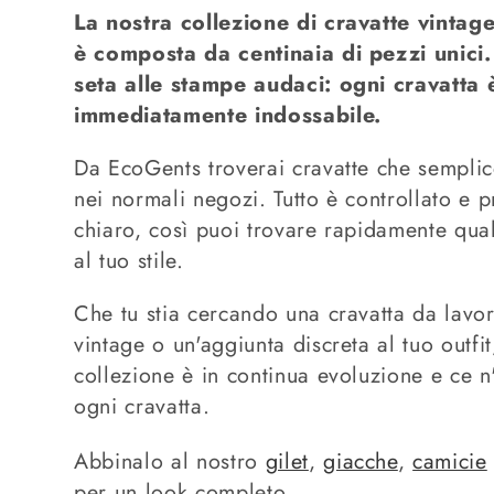
c
La nostra collezione di cravatte vinta
è composta da centinaia di pezzi unici.
o
seta alle stampe audaci: ogni cravatta 
immediatamente indossabile.
l
Da EcoGents troverai cravatte che sempli
t
nei normali negozi. Tutto è controllato e 
chiaro, così puoi trovare rapidamente qua
a
al tuo stile.
:
Che tu stia cercando una cravatta da lavo
vintage o un'aggiunta discreta al tuo outfit
collezione è in continua evoluzione e ce n
ogni cravatta.
Abbinalo al nostro
gilet
,
giacche
,
camicie
per un look completo.