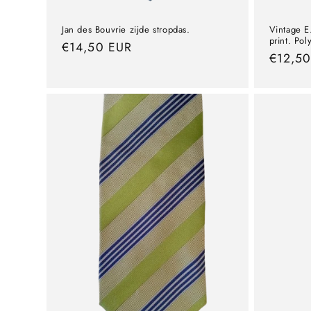
Jan des Bouvrie zijde stropdas.
Vintage E
print. Pol
Prezzo
€14,50 EUR
Prezzo
€12,5
normale
normal