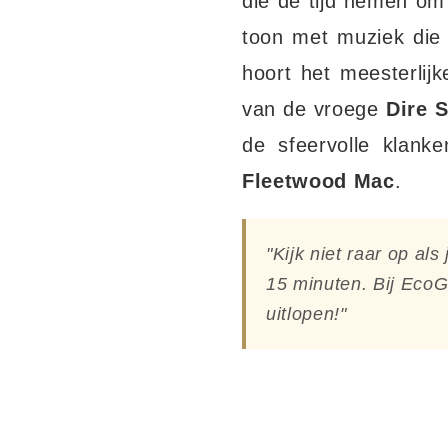
die de tijd nemen om
toon met muziek die 
hoort het meesterlij
van de vroege
Dire S
de sfeervolle klan
Fleetwood Mac
.
"Kijk niet raar op al
15 minuten. Bij EcoGe
uitlopen!"