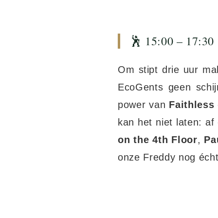
🕺 15:00 – 17:30 
Om stipt drie uur mak
EcoGents geen schi
power van
Faithless
kan het niet laten: a
on the 4th Floor
,
Pa
onze Freddy nog écht