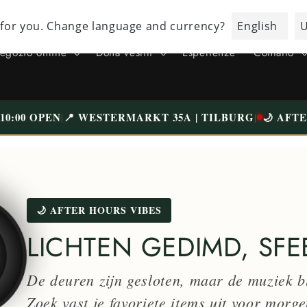
TUTTO L'INDUMENTI È STATO CONTROLLATO ATTENTAMENTE E BEN
LAVATO | SPEDIZIONE GRATUITA SOPRA 75 € (NL)
negozio online
Dona vestiti
Esperienze
Contatto
0:00 OPEN
📍 WESTERMARKT 35A | TILBURG
🌙 AFT
|
|
🌙 AFTER HOURS VIBES
LICHTEN GEDIMD, SF
De deuren zijn gesloten, maar de muziek bl
Zoek vast je favoriete items uit voor morg