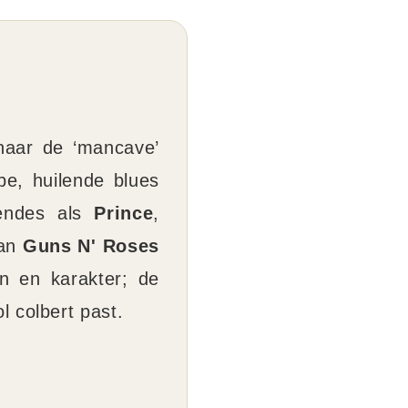
naar de ‘mancave’
e, huilende blues
gendes als
Prince
,
van
Guns N' Roses
n en karakter; de
ol colbert past.