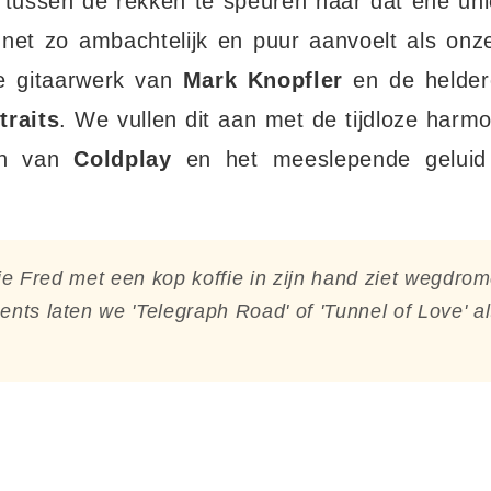
 tussen de rekken te speuren naar dat ene uni
net zo ambachtelijk en puur aanvoelt als onze 
ke gitaarwerk van
Mark Knopfler
en de heldere
traits
. We vullen dit aan met de tijdloze har
ken van
Coldplay
en het meeslepende gelui
s je Fred met een kop koffie in zijn hand ziet wegdro
nts laten we 'Telegraph Road' of 'Tunnel of Love' al