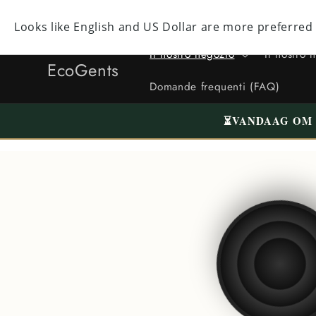
Direttamente
al contenuto
Facebook
Instagram
YouTube
TikTok
X
(ex
Il nostro negozio
Il nostro 
Twitter)
EcoGents
Domande frequenti (FAQ)
⏳
VANDAAG OM 1