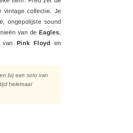
eke item. Fred zet de
vintage collectie. Je
, ongepolijste sound
monieën van de
Eagles
,
d van
Pink Floyd
en
men bij een solo van
tijd helemaal