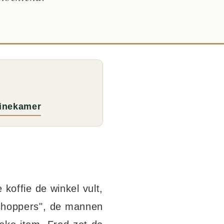
hinekamer
offie de winkel vult,
 shoppers", de mannen