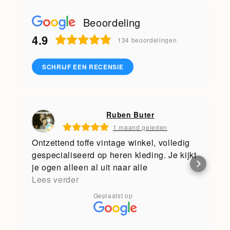
Beoordeling
4.9
134
beoordelingen
SCHRIJF EEN RECENSIE
Ruben Buter
1 maand geleden
Ontzettend toffe vintage winkel, volledig
gespecialiseerd op heren kleding. Je kijkt
je ogen alleen al uit naar alle
memorabilia die de eigenaar verzameld
Lees verder
en geëxposeerd heeft. Daarnaast is alles
Geplaatst op
gewassen, gestreken en keurig op maat
gesorteerd. En dan heb ik het nog niet
eens over de klantvriendelijkheid gehad,