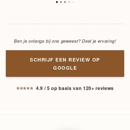
maar die moet je zelf maar komen ervaren
;). Disclaimer: highly addictive after just
one visit.
Ben je onlangs bij ons geweest? Deel je ervaring!
SCHRIJF EEN REVIEW OP
GOOGLE
⭐⭐⭐⭐⭐
4.9 / 5 op basis van 120+ reviews