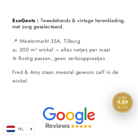
EcoGents :
Tweedehands & vintage herenkleding,
met zorg geselecteerd.
📍 Westermarkt 35A, Tilburg
👞 300 m² winkel – alles netjes per maat
☕ Rustig passen, geen verkooppraatjes
Fred & Amy staan meestal gewoon zelf in de
winkel.
SCORE
9.89
NR. 1 NL