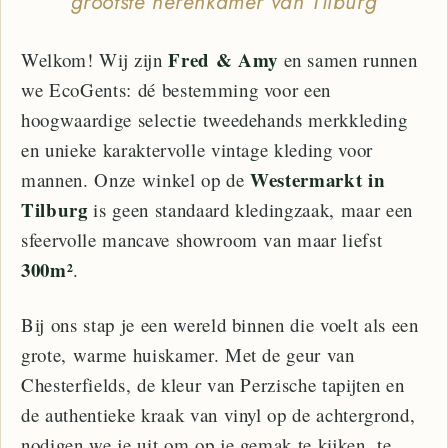
grootste herenkamer van Tilburg
Fred & Amy
Welkom! Wij zijn
en samen runnen
we EcoGents: dé bestemming voor een
hoogwaardige selectie tweedehands merkkleding
en unieke karaktervolle vintage kleding voor
Westermarkt in
mannen. Onze winkel op de
Tilburg
is geen standaard kledingzaak, maar een
sfeervolle mancave showroom van maar liefst
300m²
.
Bij ons stap je een wereld binnen die voelt als een
grote, warme huiskamer. Met de geur van
Chesterfields, de kleur van Perzische tapijten en
de authentieke kraak van vinyl op de achtergrond,
nodigen we je uit om op je gemak te kijken, te