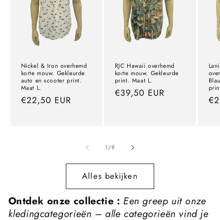
Nickel & Iron overhemd
RJC Hawaii overhemd
Lani
korte mouw. Gekleurde
korte mouw. Gekleurde
ove
auto en scooter print.
print. Maat L.
Bla
Maat L.
prin
Normale
€39,50 EUR
Normale
€22,50 EUR
No
€2
prijs
prijs
pri
van
1
/
9
Alles bekijken
Ontdek onze collectie :
Een greep uit onze
kledingcategorieën – alle categorieën vind je