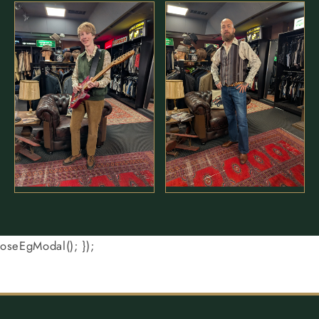
oseEgModal(); });