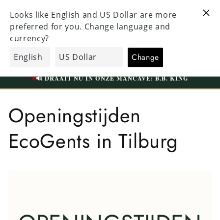
Meteen
KEN EN
naar de
BEZOEK ONZE UNIEKE WINKEL IN TILBURG
N BOVEN
content
WESTERMARKT | GRATIS PARKEREN
EcoGents
Winkelwagen
🟢
VANDAAG OPEN TOT 17:30
📍 WESTERMARKT 35A | TILBURG
🔊 DRAAIT NU IN ONZE MANCAVE: B.B. KING
Openingstijden
EcoGents in Tilburg