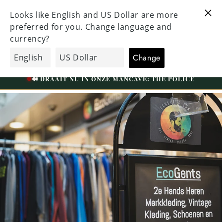
Meteen
naar de
BEZOEK ONZE UNIEKE WINKEL IN TILBURG
content
WESTERMARKT | GRATIS PARKEREN
EcoGents
Winkelwagen
🟢
VANDAAG OPEN TOT 17:30
📍 WESTERMARKT 35A | TILBURG
🔊 DRAAIT NU IN ONZE MANCAVE: THE POLICE