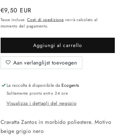
Prezzo
€9,50 EUR
normale
Tasse incluse.
Costi di spedizione
verrà calcolato al
momento del pagamento.
Aggiungi al carrello
Aan verlanglijst toevoegen
La raccolta è disponibile da
Ecogents
Solitamente pronto entro 24 ore
Visualizza i dettagli del negozio
Cravatta Zantos in morbido poliestere. Motivo
beige grigio nero