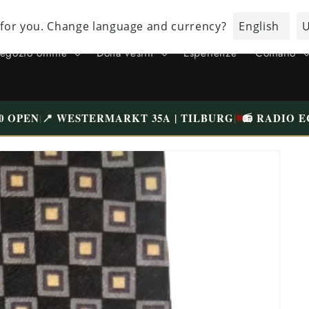
VISITA IL NOSTRO NEGOZIO UNICO A TILBURG WESTERMARKT |
PARCHEGGIO GRATUITO
negozio online
Dona vestiti
Esperienze
Contatto
0 OPEN
📍 WESTERMARKT 35A | TILBURG
📻 RADIO E
|
|