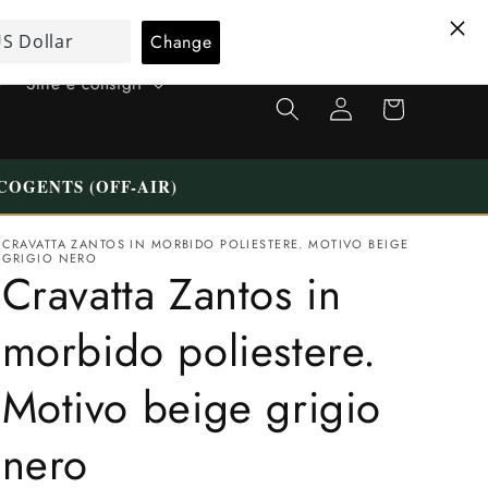
L
Italiano
i
Carrello
n
Stile e consigli
Accedi
della
g
spesa
u
a
COGENTS (OFF-AIR)
CRAVATTA ZANTOS IN MORBIDO POLIESTERE. MOTIVO BEIGE
GRIGIO NERO
Cravatta Zantos in
morbido poliestere.
Motivo beige grigio
nero