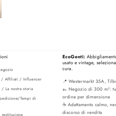
ioni
EcoGenti:
Abbigliament
usato e vintage, selezion
cura.
 negozio
/ Affiliati / Influencer
📍 Westermarkt 35A, Tilb
👞 Negozio di 300 m²: tu
 / La nostra storia
ordine per dimensione
spedizione/Tempi di
☕ Adattamento calmo, ne
discorso di vendita
i restituzione