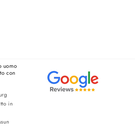
o uomo
ato con
urg
tto in
ssun