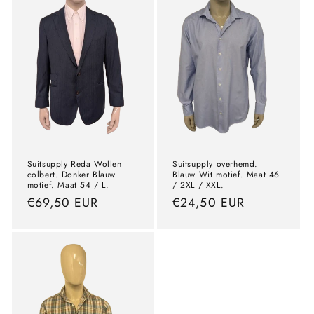
Suitsupply Reda Wollen
Suitsupply overhemd.
colbert. Donker Blauw
Blauw Wit motief. Maat 46
motief. Maat 54 / L.
/ 2XL / XXL.
Normale
€69,50 EUR
Normale
€24,50 EUR
prijs
prijs