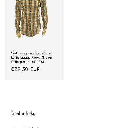
Suitsupply overhemd met
korte kraag. Rood Groen
Grijs geruit. Maat M.
Normale
€29,50 EUR
prijs
Snelle links