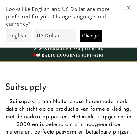
Meteen
KEN EN
naar de
BEZOEK ONZE UNIEKE WINKEL IN TILBURG
N BOVEN
content
WESTERMARKT | GRATIS PARKEREN
EcoGents
Winkelwagen
🌙
DINSDAG OM 10:00 WEER OPEN
📍 WESTERMARKT 35A | TILBURG
📻 RADIO ECOGENTS (OFF-AIR)
C
Suitsupply
o
Suitsupply is een Nederlandse herenmode merk
l
dat zich richt op de productie van formele kleding,
met de nadruk op pakken. Het merk is opgericht in
l
2000 en is bekend om zijn hoogwaardige
e
materialen, perfecte pasvorm en betaalbare prijzen.