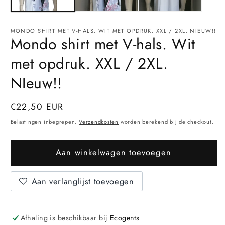
MONDO SHIRT MET V-HALS. WIT MET OPDRUK. XXL / 2XL. NIEUW!!
Mondo shirt met V-hals. Wit
met opdruk. XXL / 2XL.
NIeuw!!
Normale
€22,50 EUR
prijs
Belastingen inbegrepen.
Verzendkosten
worden berekend bij de checkout.
Aan winkelwagen toevoegen
Aan verlanglijst toevoegen
Afhaling is beschikbaar bij
Ecogents