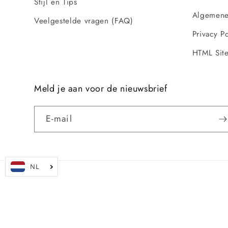
Stijl en Tips
Algemene
Veelgestelde vragen (FAQ)
Privacy Po
HTML Sit
Meld je aan voor de nieuwsbrief
E‑mail
Land/regio
Nederland | EUR €