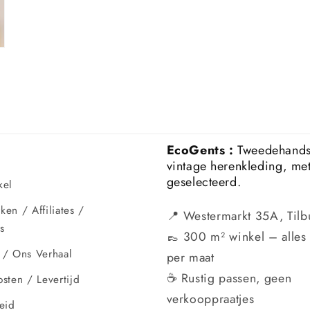
EcoGents :
Tweedehand
vintage herenkleding, me
geselecteerd.
kel
en / Affiliates /
📍 Westermarkt 35A, Tilb
s
👞 300 m² winkel – alles 
 / Ons Verhaal
per maat
☕ Rustig passen, geen
sten / Levertijd
verkooppraatjes
eid