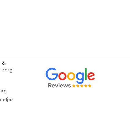
s &
t zorg
urg
netjes