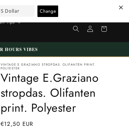
T
Nederlands
a
a
 en Tips
Winkelwagen
Inloggen
l
ER HOURS VIBES
VINTAGE E.GRAZIANO STROPDAS. OLIFANTEN PRINT.
POLYESTER
Vintage E.Graziano
stropdas. Olifanten
print. Polyester
Normale
€12,50 EUR