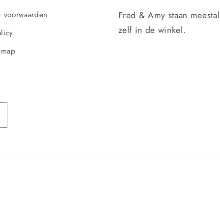
Fred & Amy staan meesta
 voorwaarden
zelf in de winkel.
licy
emap
Betaalmethoden