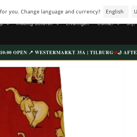
BEZOEK ONZE UNIEKE WINKEL IN TILBURG WESTERMARKT | GRATIS
PARKEREN
op
Kleding doneren
Ervaringen
Contact
Stijl
0:00 OPEN
📍 WESTERMARKT 35A | TILBURG
🌙 AFT
|
|