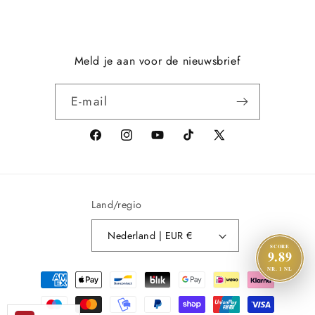
Meld je aan voor de nieuwsbrief
E‑mail
Facebook
Instagram
YouTube
TikTok
X
(voorheen
Twitter)
Land/regio
Nederland | EUR €
SCORE
9.89
Betaalmethoden
NR. 1 NL